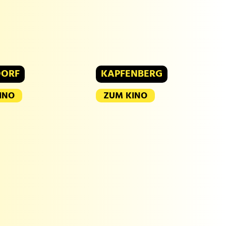
DORF
KAPFENBERG
INO
ZUM KINO