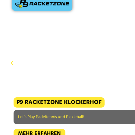
P9 RACKETZONE KLOCKERHOF
Let’s Play Padeltennis und Pickleball!
MEHR ERFAHREN