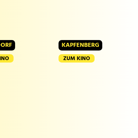
DORF
KAPFENBERG
INO
ZUM KINO