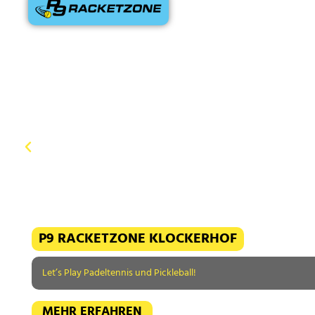
P9 RACKETZONE KLOCKERHOF
Let’s Play Padeltennis und Pickleball!
MEHR ERFAHREN