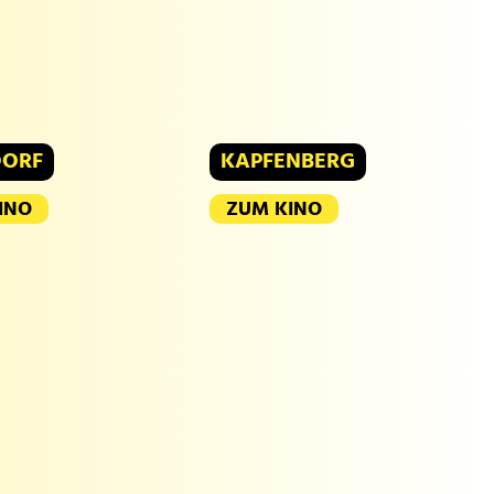
DORF
KAPFENBERG
INO
ZUM KINO