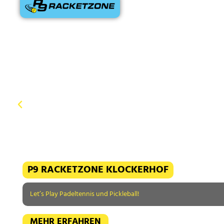
P9 RACKETZONE KLOCKERHOF
Let’s Play Padeltennis und Pickleball!
MEHR ERFAHREN