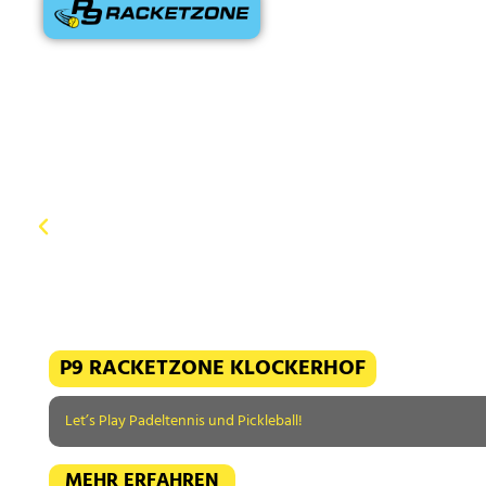
P9 RACKETZONE KLOCKERHOF
Let’s Play Padeltennis und Pickleball!
MEHR ERFAHREN