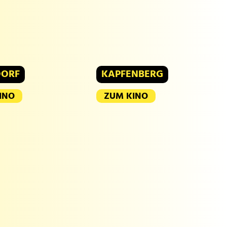
DORF
KAPFENBERG
INO
ZUM KINO