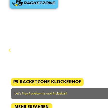
P9 RACKETZONE KLOCKERHOF
Let’s Play Padeltennis und Pickleball!
MEHR ERFAHREN