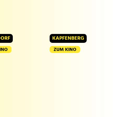
DORF
KAPFENBERG
INO
ZUM KINO