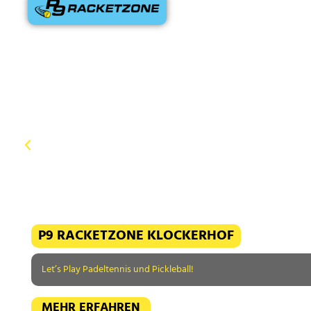
P9 RACKETZONE KLOCKERHOF
Let’s Play Padeltennis und Pickleball!
MEHR ERFAHREN