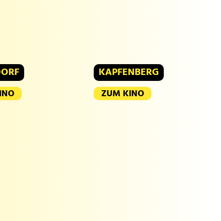
DORF
KAPFENBERG
INO
ZUM KINO