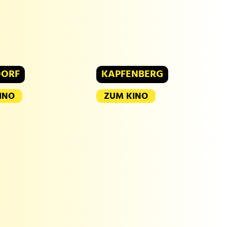
DORF
KAPFENBERG
INO
ZUM KINO