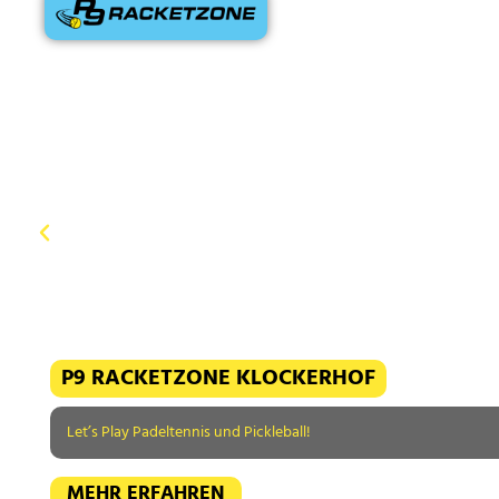
P9 RACKETZONE KLOCKERHOF
Let’s Play Padeltennis und Pickleball!
MEHR ERFAHREN