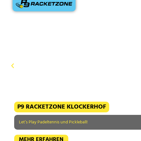
P9 RACKETZONE KLOCKERHOF
Let’s Play Padeltennis und Pickleball!
MEHR ERFAHREN