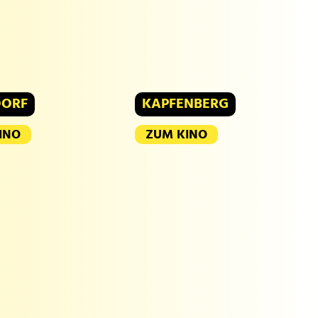
DORF
KAPFENBERG
INO
ZUM KINO