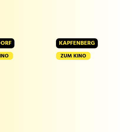
DORF
KAPFENBERG
INO
ZUM KINO