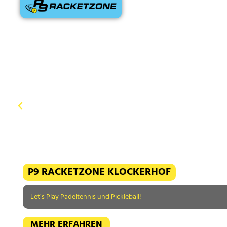
P9 RACKETZONE KLOCKERHOF
Let’s Play Padeltennis und Pickleball!
MEHR ERFAHREN